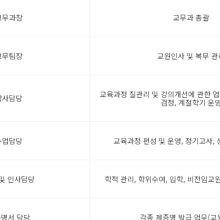
교무과장
교무과 총괄
교무팀장
교원인사 및 복무 관
교육과정 질관리 및 강의개선에 관한 업
학사담당
검정, 계절학기 운
수업담당
교육과정 편성 및 운영, 정기고사,
및 인사담당
학적 관리, 학위수여, 입학, 비전임교원
명서 담당
각종 제증명 발급 업무(교