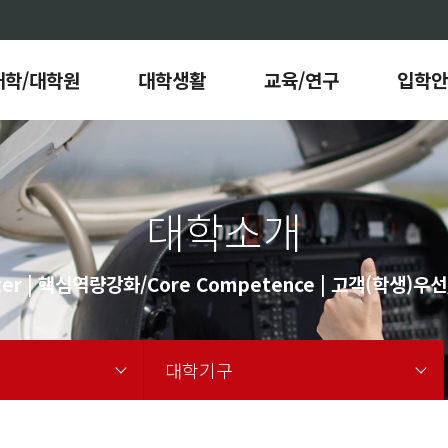
대학/대학원
대학생활
교육/연구
입학안
대학소개
er | 핵심역량강화/Core Competence | 고객(학생)우선/C
대학기구