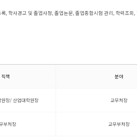
및 등록, 학사경고 및 졸업사정, 졸업논문, 졸업종합시험 관리, 학력조회
직책
분야
학원장/ 산업대학원장
교무처장
무부처장
교무부처장