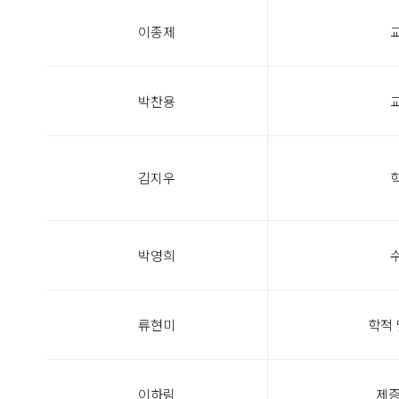
이종제
박찬용
김지우
박영희
류현미
학적 
이하림
제증