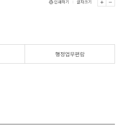
인쇄하기
글자크기
행정업무편람