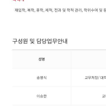
재입학, 복학, 휴학, 제적, 전과 및 학적 관리, 학위수여 
구성원 및 담당업무안내
성명
송명식
교무처장/ 대
이승한
교