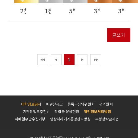
2천만원 이상
1천만원 이상
5백만원 이상
3백만원 이상
3백만원
글쓰기
1
대학정보공시
예결산공고
등록금심의위원회
평의원회
기관장업무추진비
적립금 운용현황
개인정보처리방침
이메일무단수집거부
영상처리기기운영관리방침
부정청탁금지법
58530 전남광주통합특별시 무안군 무안읍 무안로 380.