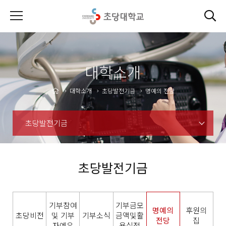
대학소개
대학소개
초당발전기금
명예의 전당
초당발전기금
초당발전기금
기부참여
기부금모
명예의
후원의
초당비전
및 기부
기부소식
금액및활
전당
집
자예우
용실적