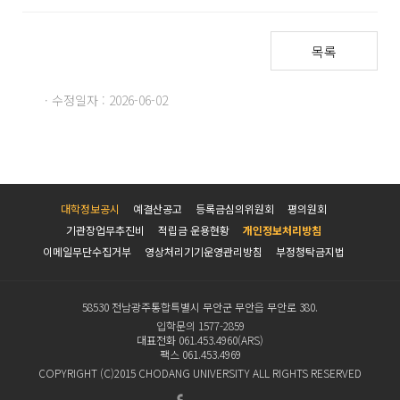
목록
· 수정일자 : 2026-06-02
대학정보공시
예결산공고
등록금심의위원회
평의원회
기관장업무추진비
적립금 운용현황
개인정보처리방침
이메일무단수집거부
영상처리기기운영관리방침
부정청탁금지법
58530 전남광주통합특별시 무안군 무안읍 무안로 380.
입학문의 1577-2859
대표전화 061.453.4960(ARS)
팩스 061.453.4969
COPYRIGHT (C)2015 CHODANG UNIVERSITY ALL RIGHTS RESERVED