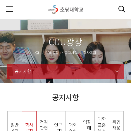
CDU광장
CDU광장
공지사항
학사공지
공지사항
공지사항
대학
건강
입찰
취업
일반
학사
연구
대외
표준
관련
구매
채용
공지
공지
공지
소식
문서