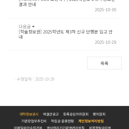
결과 안내
2025-10-30
다음글
[학술정보원] 2025학년도 제3차 신규 단행본 입고 안
내
2025-10-29
목록
· 수정일자 : 2025-10-29
대학정보공시
예결산공고
등록금심의위원회
평의원회
기관장업무추진비
적립금 운용현황
개인정보처리방침
이메일무단수집거부
영상처리기기운영관리방침
부정청탁금지법