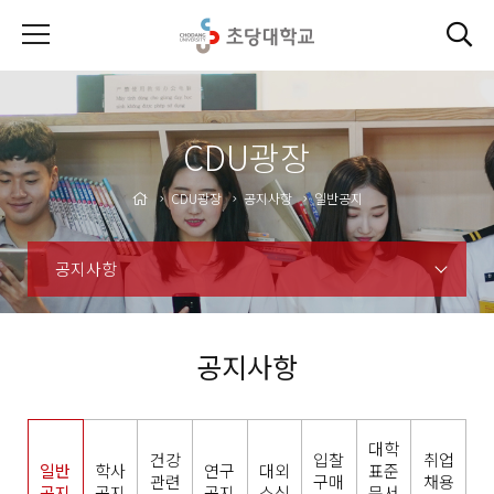
CDU광장
CDU광장
공지사항
일반공지
공지사항
공지사항
대학
건강
입찰
취업
일반
학사
연구
대외
표준
관련
구매
채용
공지
공지
공지
소식
문서